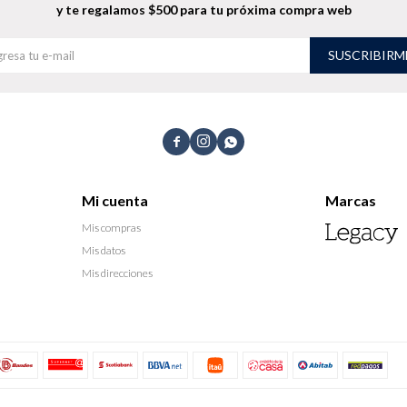
y te regalamos $500 para tu próxima compra web
SUSCRIBIRM



Mi cuenta
Marcas
Mis compras
Mis datos
Mis direcciones