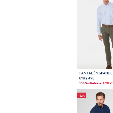
Talle
2.490
UYU
2
UYU
52