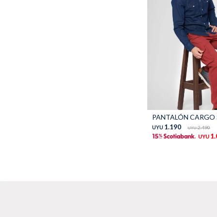
Talle
1.190
UYU
2.490
UYU
1
UYU