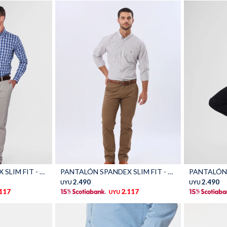
Talle
Talle
PANTALÓN SPANDEX SLIM FIT - Khaki
PANTALÓN SPANDEX SLIM FIT - Marron
2.490
2.490
UYU
UYU
.117
2.117
UYU