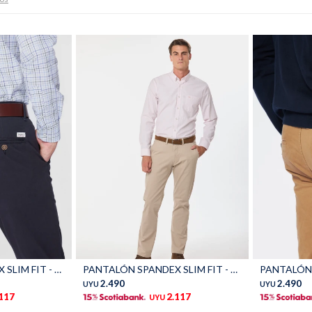
Talle
Talle
PANTALÓN SPANDEX SLIM FIT - Azul
PANTALÓN SPANDEX SLIM FIT - Beige
2.490
2.490
UYU
UYU
.117
2.117
UYU