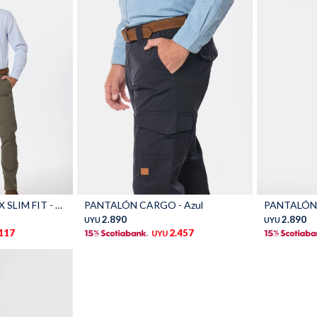
Talle
Talle
PANTALÓN SPANDEX SLIM FIT - Verde
PANTALÓN CARGO - Azul
PANTALÓN 
2.890
2.890
UYU
UYU
.117
2.457
UYU