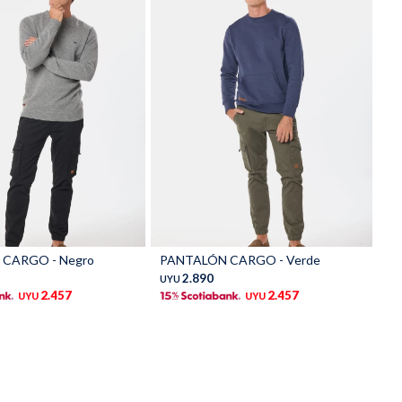
Talle
CARGO - Negro
PANTALÓN CARGO - Verde
2.890
UYU
2.457
2.457
UYU
UYU