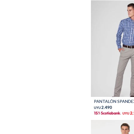
Talle
2.490
UYU
2
UYU