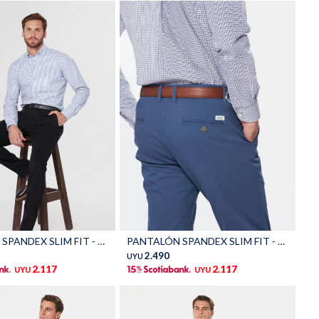
Talle
PANTALÓN SPANDEX SLIM FIT - Negro
PANTALÓN SPANDEX SLIM FIT - Piedra
2.490
UYU
2.117
2.117
UYU
UYU