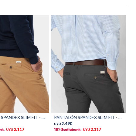
Talle
PANTALÓN SPANDEX SLIM FIT - Camel
PANTALÓN SPANDEX SLIM FIT - Gris
2.490
UYU
2.117
2.117
UYU
UYU