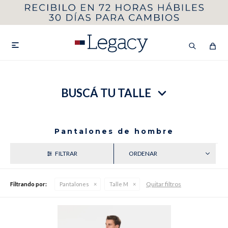
MI CUENTA
HOMBRE
MUJER
NIÑOS

BUSCÁ TU TALLE
HASTA 40%OFF
SEGUNDA 50%
VER COLECCIÓN DE HOMBRE
Pantalones de hombre
RECIENTES
Quitar filtros
Filtrando por:
Pantalones
Talle M
Remeras
Camisas