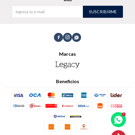
SUSCRIBIRME
Shorts
Trajes



Marcas
Sacos
Calzado
Beneficios
Bolsos y valijas
Accesorios