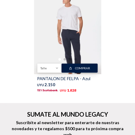
Buzos
Pantalones
Talle
COMPRAR
Camperas
Chalecos
PANTALON DE FELPA - Azul
2.150
UYU
1.828
UYU
Canguros
Jeans
SUMATE AL MUNDO LEGACY
Suscribíte al newsletter para enterarte de nuestras
novedades
y te regalamos $500 para tu próxima compra
web