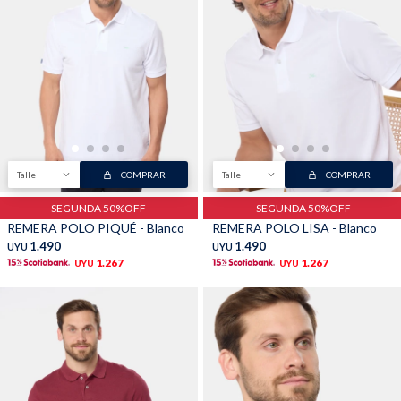
Shorts
Trajes
Talle
COMPRAR
Talle
COMPRAR
Sacos
Calzado
SEGUNDA 50%OFF
SEGUNDA 50%OFF
REMERA POLO PIQUÉ - Blanco
REMERA POLO LISA - Blanco
1.490
1.490
UYU
UYU
1.267
1.267
UYU
UYU
Bolsos y valijas
Accesorios