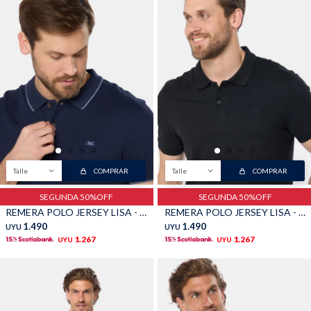
Buzos
Pantalones
Camperas
Chalecos
Talle
COMPRAR
Talle
COMPRAR
SEGUNDA 50%OFF
SEGUNDA 50%OFF
REMERA POLO JERSEY LISA - Azul
REMERA POLO JERSEY LISA - Negro
1.490
1.490
UYU
UYU
1.267
1.267
UYU
UYU
Canguros
Jeans