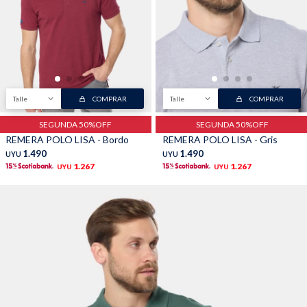
TALLES GRANDES
Uniformes empresariales
Talle
COMPRAR
Talle
COMPRAR
Quiero ser parte
Canjear mis puntos
SEGUNDA 50%OFF
SEGUNDA 50%OFF
REMERA POLO LISA - Bordo
REMERA POLO LISA - Gris
1.490
1.490
UYU
UYU
Uniformes empresariales
1.267
1.267
UYU
UYU
Juntá puntos Friends
Locales
Cómo comprar
Envíos, cambios y devoluciones