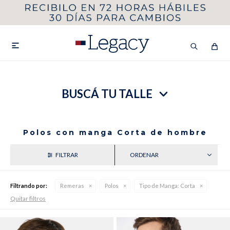
MI CUENTA
HOMBRE
MUJER
NIÑOS

BUSCÁ TU TALLE
HASTA 40%OFF
SEGUNDA 50%
VER COLECCIÓN DE HOMBRE
Polos con manga Corta de hombre
RECIENTES
Filtrando por:
Remeras
Polos
Tipo de Manga:
Corta
Quitar filtros
Remeras
Camisas