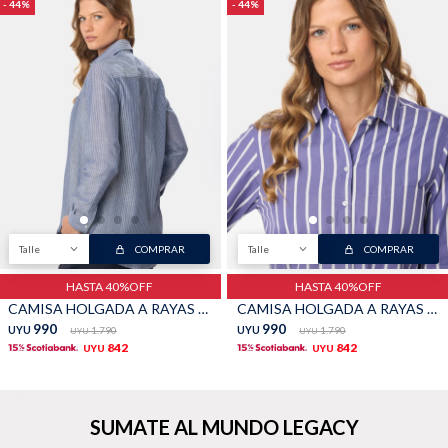
44
44
Talle
COMPRAR
Talle
COMPRAR
HASTA 40%OFF
HASTA 40%OFF
CAMISA HOLGADA A RAYAS - Azul
CAMISA HOLGADA A RAYAS - Azul
990
990
UYU
1.790
UYU
1.790
UYU
UYU
842
842
UYU
UYU
SUMATE AL MUNDO LEGACY