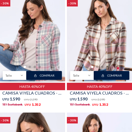
30
30
Buzos
Pantalones
Camperas
Chalecos
Talle
COMPRAR
Talle
COMPRAR
HASTA 40%OFF
HASTA 40%OFF
CAMISA VIYELA CUADROS - Beige
CAMISA VIYELA CUADROS - Marron
1.590
1.590
UYU
2.290
UYU
2.290
UYU
UYU
1.352
1.352
UYU
UYU
Canguros
Jeans
30
30