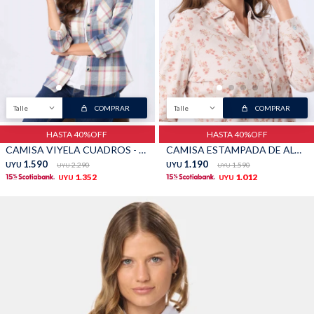
TALLES GRANDES
Uniformes empresariales
Talle
COMPRAR
Talle
COMPRAR
Quiero ser parte
Canjear mis puntos
HASTA 40%OFF
HASTA 40%OFF
CAMISA VIYELA CUADROS - Verde
CAMISA ESTAMPADA DE ALGODÓN - Beige
1.590
1.190
Uniformes empresariales
UYU
2.290
UYU
1.590
UYU
UYU
1.352
1.012
UYU
UYU
Juntá puntos Friends
Locales
Cómo comprar
Envíos, cambios y devoluciones