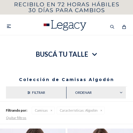
MI CUENTA
HOMBRE
MUJER
NIÑOS

BUSCÁ TU TALLE
HASTA 40%OFF
SEGUNDA 50%
VER COLECCIÓN DE HOMBRE
Colección de Camisas Algodón
RECIENTES
Filtrando por:
Camisas
Características:
Algodón
Quitar filtros
Remeras
Camisas