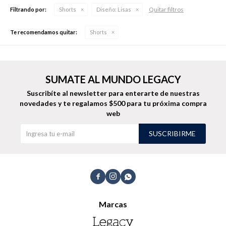
Quitar filtros
Filtrando por:
Shorts
Diseño:
Lisas
Te recomendamos quitar:
Shorts
Buzos
Pantalones
SUMATE AL MUNDO LEGACY
Suscribíte al newsletter para enterarte de nuestras
novedades
y te regalamos $500 para tu próxima compra
web
Camperas
Chalecos
SUSCRIBIRME



Canguros
Jeans
Marcas