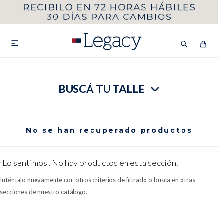
MI CUENTA
HOMBRE
MUJER
NIÑOS

BUSCÁ TU TALLE
HASTA 40%OFF
SEGUNDA 50%
VER COLECCIÓN DE HOMBRE
No se han recuperado productos
¡Lo sentimos! No hay productos en esta sección.
Inténtalo nuevamente con otros criterios de filtrado o busca en otras
secciones de nuestro catálogo.
Remeras
Camisas