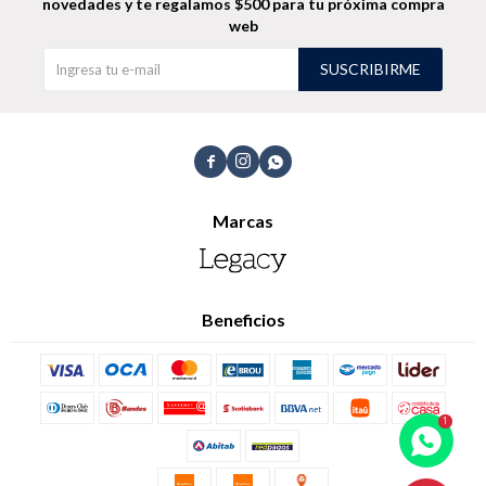
novedades
y te regalamos $500 para tu próxima compra
web
Shorts
Trajes
SUSCRIBIRME



Sacos
Calzado
Marcas
Beneficios
Bolsos y valijas
Accesorios