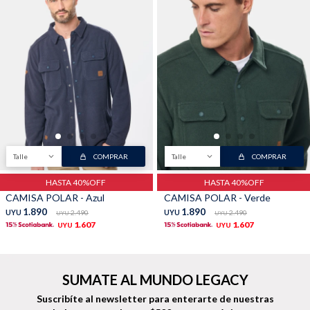
Buzos
Pantalones
Talle
COMPRAR
Talle
COMPRAR
Camperas
Chalecos
HASTA 40%OFF
HASTA 40%OFF
CAMISA POLAR - Azul
CAMISA POLAR - Verde
1.890
1.890
UYU
2.490
UYU
2.490
UYU
UYU
1.607
1.607
UYU
UYU
Canguros
Jeans
SUMATE AL MUNDO LEGACY
Suscribíte al newsletter para enterarte de nuestras