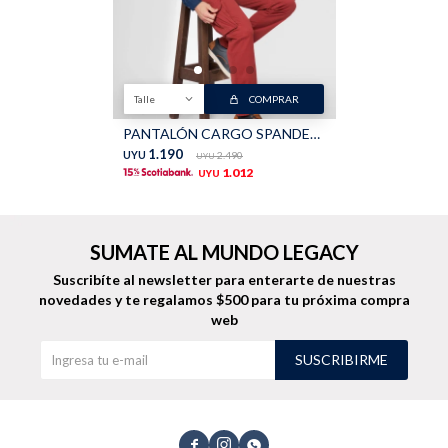
TALLES GRANDES
Uniformes empresariales
Talle
COMPRAR
PANTALÓN CARGO SPANDEX - Terracota
1.190
UYU
2.490
UYU
Quiero ser parte
Canjear mis puntos
1.012
UYU
Uniformes empresariales
SUMATE AL MUNDO LEGACY
Suscribíte al newsletter para enterarte de nuestras
Juntá puntos Friends
novedades
y te regalamos $500 para tu próxima compra
web
Locales
SUSCRIBIRME
Cómo comprar
Envíos, cambios y devoluciones


