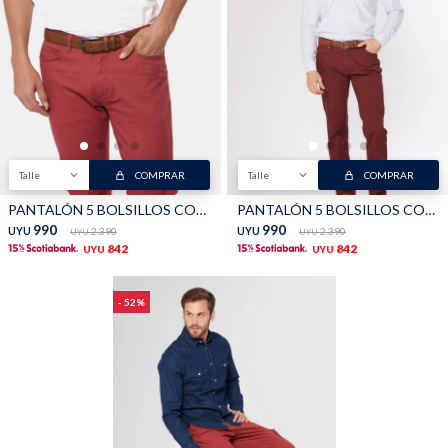
Shorts
Trajes
Talle
COMPRAR
Talle
COMPRAR
Sacos
Calzado
PANTALÓN 5 BOLSILLOS CON SPANDEX - Bordeau
PANTALÓN 5 BOLSILLOS CON SPANDEX - Bordo Oscuro
990
990
UYU
2.390
UYU
2.390
UYU
UYU
842
842
UYU
UYU
52
Bolsos y valijas
Accesorios