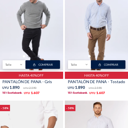
Buzos
Pantalones
Talle
COMPRAR
Talle
COMPRAR
Camperas
Chalecos
HASTA 40%OFF
HASTA 40%OFF
PANTALÓN DE PANA - Gris
PANTALÓN DE PANA - Tostado
1.890
1.890
UYU
2.590
UYU
2.590
UYU
UYU
1.607
1.607
UYU
UYU
Canguros
Jeans
58
58