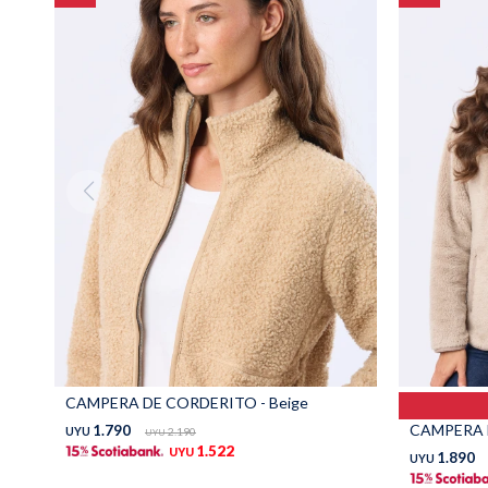
CAMPERA DE CORDERITO - Beige
CAMPERA D
1.790
UYU
2.190
UYU
1.522
UYU
1.890
UYU