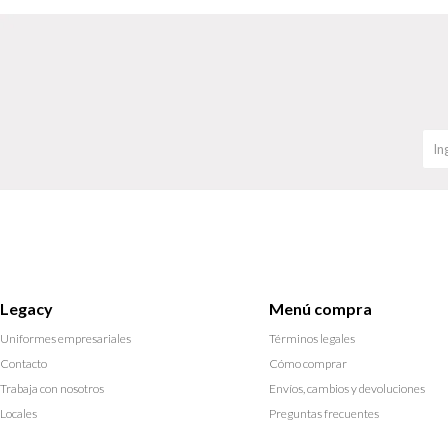
Legacy
Menú compra
Uniformes empresariales
Términos legales
Contacto
Cómo comprar
Trabaja con nosotros
Envíos, cambios y devoluciones
Locales
Preguntas frecuentes