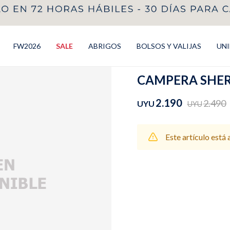
FW2026
SALE
ABRIGOS
BOLSOS Y VALIJAS
UN
CAMPERA SHERP
2.190
2.490
UYU
UYU
Este artículo está