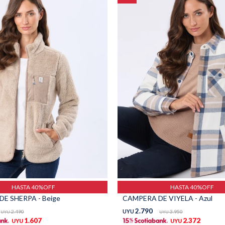
HASTA 40%OFF
HASTA 40%OFF
E SHERPA - Beige
CAMPERA DE VIYELA - Azul
2.790
2.490
UYU
3.950
UYU
UYU
1.607
2.372
UYU
UYU