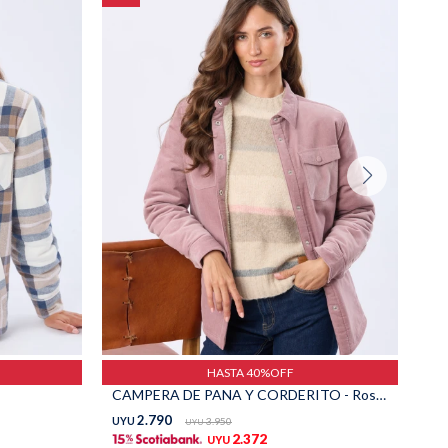
HASTA 40%OFF
CAMPERA DE PANA Y CORDERITO - Rosado
2.790
UYU
3.950
UY
UYU
2.372
UYU