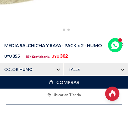
Trabaja con nosotros
Contacto
MEDIA SALCHICHA Y RAYA - PACK x 2 - HUMO
355
302
UYU
UYU
COLOR
HUMO
TALLE
COMPRAR

Ubicar en Tienda
DESCRIPCIÓN
CARACTERÍSTICAS