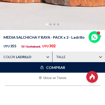
Trabaja con nosotros
Contacto
MEDIA SALCHICHA Y RAYA - PACK x 2 - Ladrillo
355
302
UYU
UYU
COLOR
LADRILLO
TALLE
COMPRAR

Ubicar en Tienda
DESCRIPCIÓN
CARACTERÍSTICAS