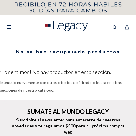
MI CUENTA
HOMBRE
MUJER
NIÑOS

No se han recuperado productos
HASTA 40%OFF
SEGUNDA 50%
¡Lo sentimos! No hay productos en esta sección.
VER COLECCIÓN DE HOMBRE
Inténtalo nuevamente con otros criterios de filtrado o busca en otras
secciones de nuestro catálogo.
SUMATE AL MUNDO LEGACY
Suscribíte al newsletter para enterarte de nuestras
Remeras
Camisas
novedades
y te regalamos $500 para tu próxima compra
web