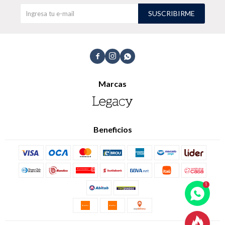
SUSCRIBIRME
Buzos
Pantalones



Marcas
Camperas
Chalecos
Beneficios
Canguros
Jeans
