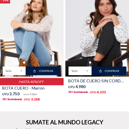
24
Buzos
Pantalones
Camperas
Chalecos
Talle
COMPRAR
Talle
COMPRAR
BOTA DE CUERO SIN CORDONES - Negro
HASTA 40%OFF
4.980
UYU
BOTA CUERO - Marron
4.233
UYU
3.750
UYU
4.980
UYU
3.188
UYU
Canguros
Jeans
SUMATE AL MUNDO LEGACY