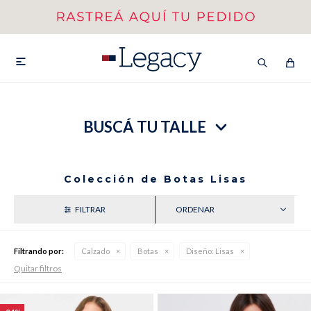
MI CUENTA
HOMBRE
MUJER
NIÑOS

BUSCÁ TU TALLE
HASTA 40%OFF
SEGUNDA 50%
VER COLECCIÓN DE HOMBRE
Colección de Botas Lisas
RECIENTES
Filtrando por:
Calzado
Botas
Diseño:
Lisas
Quitar filtros
Remeras
Camisas