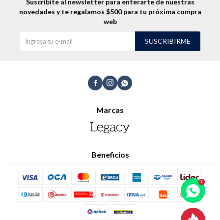
Suscribíte al newsletter para enterarte de nuestras
novedades
y te regalamos $500 para tu próxima compra
web
Shorts
Trajes
SUSCRIBIRME



Sacos
Calzado
Marcas
Beneficios
Bolsos y valijas
Accesorios
