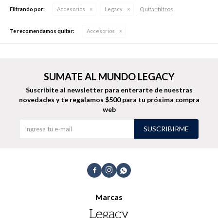
Quitar filtros
Filtrando por:
Accesorios
Legacy
Te recomendamos quitar:
Accesorios
Buzos
Pantalones
SUMATE AL MUNDO LEGACY
Suscribíte al newsletter para enterarte de nuestras
novedades
y te regalamos $500 para tu próxima compra
web
Camperas
Chalecos
SUSCRIBIRME



Canguros
Jeans
Marcas