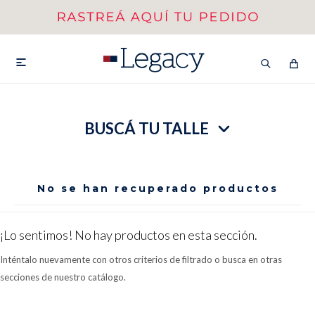
MI CUENTA
HOMBRE
MUJER
NIÑOS

BUSCÁ TU TALLE
HASTA 40%OFF
SEGUNDA 50%
VER COLECCIÓN DE HOMBRE
No se han recuperado productos
¡Lo sentimos! No hay productos en esta sección.
Inténtalo nuevamente con otros criterios de filtrado o busca en otras
secciones de nuestro catálogo.
Remeras
Camisas