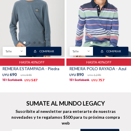
Shorts
Trajes
Talle
COMPRAR
Talle
COMPRAR
Sacos
Calzado
HASTA 40%OFF
HASTA 40%OFF
REMERA ESTAMPADA - Piedra
REMERA POLO RAYADA - Azul
690
890
UYU
890
UYU
1.290
UYU
UYU
587
757
UYU
UYU
Bolsos y valijas
Accesorios
SUMATE AL MUNDO LEGACY
Suscribíte al newsletter para enterarte de nuestras
novedades
y te regalamos $500 para tu próxima compra
web