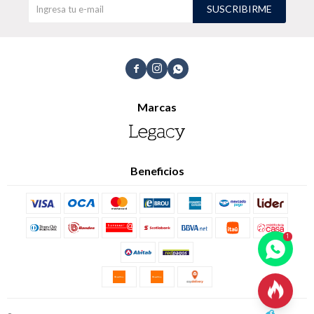
SUSCRIBIRME
TALLES GRANDES
Uniformes empresariales



Marcas
Quiero ser parte
Canjear mis puntos
Uniformes empresariales
Beneficios
Juntá puntos Friends
Locales
Cómo comprar

Envíos, cambios y devoluciones