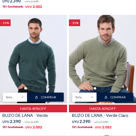
2.390
UYU
2.690
UYU
2.032
UYU
11
11
Talle
COMPRAR
Talle
COMPRAR
HASTA 40%OFF
HASTA 40%OFF
BUZO DE LANA - Verde
BUZO DE LANA - Verde Claro
2.390
2.390
UYU
2.690
UYU
2.690
UYU
UYU
2.032
2.032
UYU
UYU