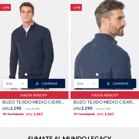
17
17
Talle
COMPRAR
Talle
COMPRAR
HASTA 40%OFF
HASTA 40%OFF
BUZO TEJIDO MEDIO CIERRE CON ESTRUCTURA - Azul
BUZO TEJIDO MEDIO CIERRE CON ESTRUCTURA - Piedra
2.290
2.290
UYU
2.790
UYU
2.790
UYU
UYU
1.947
1.947
UYU
UYU
SUMATE AL MUNDO LEGACY