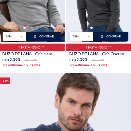
TALLES GRANDES
Uniformes empresariales
Talle
COMPRAR
Talle
COMPRAR
HASTA 40%OFF
HASTA 40%OFF
Quiero ser parte
Canjear mis puntos
BUZO DE LANA - Gris claro
BUZO DE LANA - Gris Oscuro
2.390
2.390
UYU
2.690
UYU
2.690
UYU
UYU
2.032
2.032
UYU
UYU
Uniformes empresariales
11
Juntá puntos Friends
Locales
Cómo comprar
Envíos, cambios y devoluciones