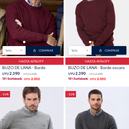
Shorts
Trajes
Talle
COMPRAR
Talle
COMPRAR
Sacos
Calzado
HASTA 40%OFF
HASTA 40%OFF
BUZO DE LANA - Bordo
BUZO DE LANA - Bordo oscuro
2.390
2.390
UYU
2.690
UYU
2.690
UYU
UYU
2.032
2.032
UYU
UYU
11
11
Bolsos y valijas
Accesorios