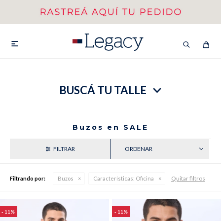
MI CUENTA
HOMBRE
MUJER
NIÑOS

BUSCÁ TU TALLE
HASTA 40%OFF
SEGUNDA 50%
VER COLECCIÓN DE HOMBRE
Buzos en SALE
RECIENTES
Quitar filtros
Filtrando por:
Buzos
Características:
Oficina
Remeras
Camisas
11
11