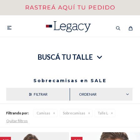
MI CUENTA
HOMBRE
MUJER
NIÑOS

BUSCÁ TU TALLE
HASTA 40%OFF
SEGUNDA 50%
VER COLECCIÓN DE HOMBRE
Sobrecamisas en SALE
RECIENTES
Filtrando por:
Camisas
Sobrecamisas
Talle L
Quitar filtros
Remeras
Camisas