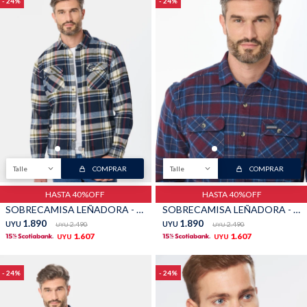
24
24
Buzos
Pantalones
Camperas
Chalecos
Talle
COMPRAR
Talle
COMPRAR
HASTA 40%OFF
HASTA 40%OFF
SOBRECAMISA LEÑADORA - Azul oscuro
SOBRECAMISA LEÑADORA - Bordo
1.890
1.890
UYU
2.490
UYU
2.490
UYU
UYU
1.607
1.607
UYU
UYU
Canguros
Jeans
24
24