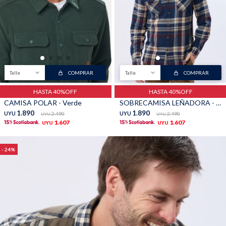
TALLES GRANDES
Uniformes empresariales
Talle
COMPRAR
Talle
COMPRAR
Quiero ser parte
Canjear mis puntos
HASTA 40%OFF
HASTA 40%OFF
CAMISA POLAR - Verde
SOBRECAMISA LEÑADORA - Bordo
1.890
1.890
UYU
2.490
UYU
2.490
UYU
UYU
Uniformes empresariales
1.607
1.607
UYU
UYU
Juntá puntos Friends
24
Locales
Cómo comprar
Envíos, cambios y devoluciones