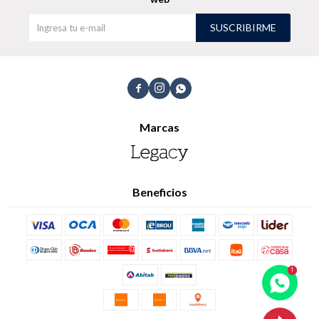
SUSCRIBIRME
Shorts
Trajes



Marcas
Sacos
Calzado
Beneficios
Bolsos y valijas
Accesorios