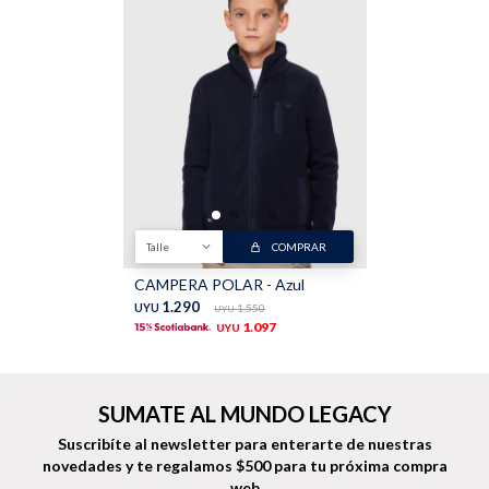
Buzos
Pantalones
Talle
COMPRAR
Camperas
Chalecos
CAMPERA POLAR - Azul
1.290
UYU
1.550
UYU
1.097
UYU
Canguros
Jeans
SUMATE AL MUNDO LEGACY
Suscribíte al newsletter para enterarte de nuestras
novedades
y te regalamos $500 para tu próxima compra
web