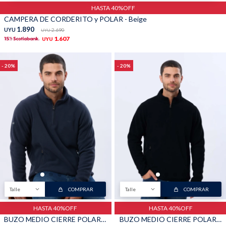
HASTA 40%OFF
CAMPERA DE CORDERITO y POLAR - Beige
1.890
UYU
2.690
UYU
1.607
UYU
20
20
Talle
COMPRAR
Talle
COMPRAR
HASTA 40%OFF
HASTA 40%OFF
BUZO MEDIO CIERRE POLAR - Azul
BUZO MEDIO CIERRE POLAR - Negro