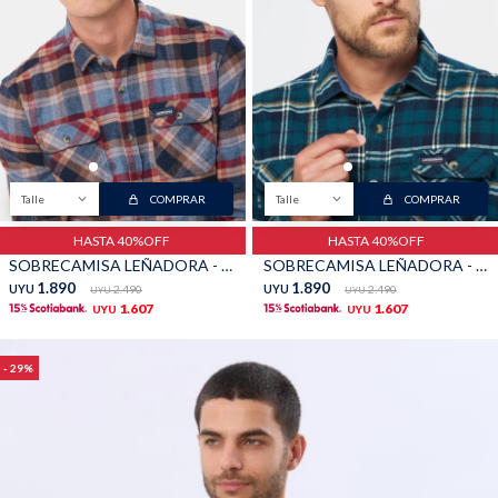
Talle
COMPRAR
Talle
COMPRAR
HASTA 40%OFF
HASTA 40%OFF
SOBRECAMISA LEÑADORA - Tostado
SOBRECAMISA LEÑADORA - Verde ingles
1.890
1.890
UYU
2.490
UYU
2.490
UYU
UYU
1.607
1.607
UYU
UYU
29