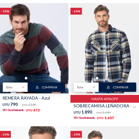
50
24
Talle
COMPRAR
Talle
COMPRAR
REMERA RAYADA - Azul
HASTA 40%OFF
790
UYU
1.590
SOBRECAMISA LEÑADORA - Azul oscuro
UYU
672
UYU
1.890
UYU
2.490
UYU
1.607
UYU
24
24