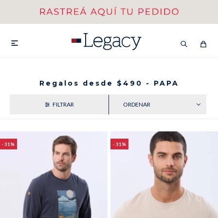
MI CUENTA
HOMBRE
MUJER
NIÑOS

Regalos desde $490 - PAPA
RECIENTES
HASTA 40%OFF
SEGUNDA 50%
VER COLECCIÓN DE HOMBRE
31
31
Remeras
Camisas