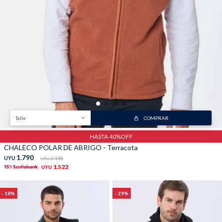
Trabaja con nosotros
Contacto
Talle
COMPRAR
HASTA 40%OFF
CHALECO POLAR DE ABRIGO - Terracota
1.790
UYU
2.190
UYU
1.522
UYU
18
29