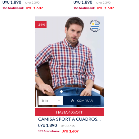
1.890
1.890
UYU
2.390
UYU
2.390
UYU
UYU
1.607
1.607
UYU
UYU
24
Talle
COMPRAR
HASTA 40%OFF
CAMISA SPORT A CUADROS - Rojo
1.890
UYU
2.490
UYU
1.607
UYU