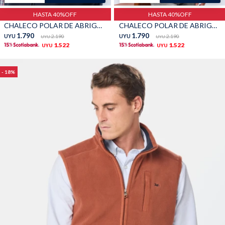
HASTA 40%OFF
HASTA 40%OFF
TALLES GRANDES
Uniformes empresariales
CHALECO POLAR DE ABRIGO - Marino
CHALECO POLAR DE ABRIGO - Negro
1.790
1.790
UYU
2.190
UYU
2.190
UYU
UYU
1.522
1.522
UYU
UYU
18
Quiero ser parte
Canjear mis puntos
Uniformes empresariales
Juntá puntos Friends
Locales
Cómo comprar
Envíos, cambios y devoluciones