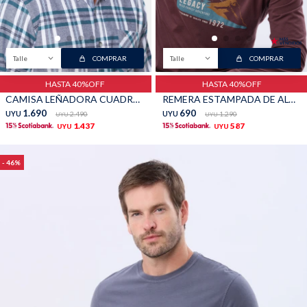
Talle
COMPRAR
Talle
COMPRAR
HASTA 40%OFF
HASTA 40%OFF
CAMISA LEÑADORA CUADROS - Verde
REMERA ESTAMPADA DE ALGODÓN - BORDO
1.690
690
UYU
2.490
UYU
1.290
UYU
UYU
1.437
587
UYU
UYU
46