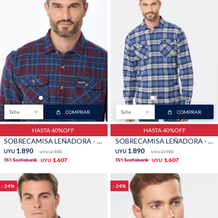
Talle
COMPRAR
Talle
COMPRAR
HASTA 40%OFF
HASTA 40%OFF
SOBRECAMISA LEÑADORA - Bordo
SOBRECAMISA LEÑADORA - Gris
1.890
1.890
UYU
2.490
UYU
2.490
UYU
UYU
1.607
1.607
UYU
UYU
24
24