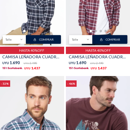
Talle
COMPRAR
Talle
COMPRAR
HASTA 40%OFF
HASTA 40%OFF
CAMISA LEÑADORA CUADROS - Azul
CAMISA LEÑADORA CUADROS - Bordo
1.690
1.690
UYU
2.490
UYU
2.490
UYU
UYU
1.437
1.437
UYU
UYU
32
46