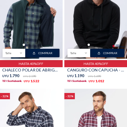
Talle
COMPRAR
Talle
COMPRAR
HASTA 40%OFF
HASTA 40%OFF
CHALECO POLAR DE ABRIGO - Verde
CANGURO CON CAPUCHA - Negro
1.790
1.190
UYU
2.190
UYU
1.690
UYU
UYU
1.522
1.012
UYU
UYU
32
32